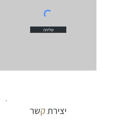
שליחה
יצירת
ק
שר